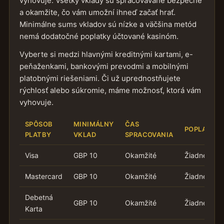
vyhovuje. Všetky vklady sú spracovávané bezpečne
a okamžite, čo vám umožní ihneď začať hrať.
Minimálne sums vkladov sú nízke a väčšina metód
nemá dodatočné poplatky účtované kasinóm.
Vyberte si medzi hlavnými kreditnými kartami, e-
peňaženkami, bankovými prevodmi a mobilnými
platobnými riešeniami. Či už uprednostňujete
rýchlosť alebo súkromie, máme možnosť, ktorá vám
vyhovuje.
SPÔSOB
MINIMÁLNY
ČAS
POPLATKY
PLATBY
VKLAD
SPRACOVANIA
Visa
GBP 10
Okamžité
Žiadne
Mastercard
GBP 10
Okamžité
Žiadne
Debetná
GBP 10
Okamžité
Žiadne
Karta