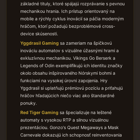
základné tituly, ktoré spájajú rozprávanie s pevnou
mechanikou hrania. Ich prístup orientovaný na
mobile a rýchly cyklus inovácií sa páčia moderným
hráčom, ktorí požadujú bezproblémové cross-
device skúsenosti.
Yggdrasil Gaming
sa zameriam na špičkovú
inováciu automatov s vizuálne úžasnými hrami a
exkluzívnou mechanikou. Vikings Go Berserk a
Legends of Odin exemplifikujú ich identitu značky
okolo obsahu inšpirovaného Nórskymi bohmi a
funkciami na vysokej úrovni zapojenia. Hry
Yggdrasil si uplatňujú prémiovú pozíciu a priťahujú
hráčov hľadajúcich niečo viac ako štandardné
ponuky.
Red Tiger Gaming
sa špecializuje na leštené
automaty s vysokou RTP a silnou vizuálnou
prezentáciou. Gonzo's Quest Megaways a Mask
Carnevale dokazujú ich schopnosť reinventovania