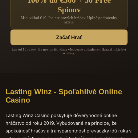
100% do €500 + 50 Free
Spinov
Min. vklad €10. Iba pre nových hráčov. Úplné podmienky
nižšie.
Začať Hrať
Len od 18 rokov. Iba noví hráči. Platia všeobecné podmienky. Hazard môže byť
škodlivý.
Lasting Winz - Spoľahlivé Online
Casino
Lasting Winz Casino poskytuje dôveryhodné online
hráčstvo od roku 2019. Vybudované na princípe, že
spokojnosť hráčov a transparentnosť prevádzky idú ruka v