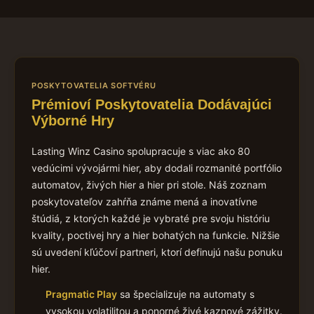
POSKYTOVATELIA SOFTVÉRU
Prémioví Poskytovatelia Dodávajúci
Výborné Hry
Lasting Winz Casino spolupracuje s viac ako 80
vedúcimi vývojármi hier, aby dodali rozmanité portfólio
automatov, živých hier a hier pri stole. Náš zoznam
poskytovateľov zahŕňa známe mená a inovatívne
štúdiá, z ktorých každé je vybraté pre svoju históriu
kvality, poctivej hry a hier bohatých na funkcie. Nižšie
sú uvedení kľúčoví partneri, ktorí definujú našu ponuku
hier.
Pragmatic Play
sa špecializuje na automaty s
vysokou volatilitou a ponorné živé kaznové zážitky.