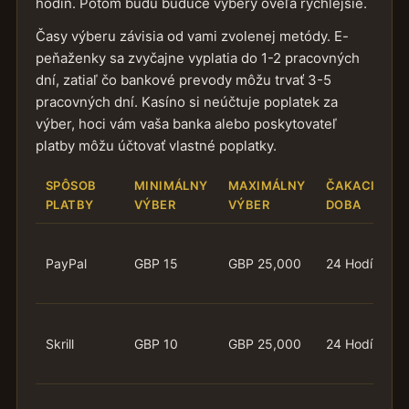
hodín. Potom budú budúce výbery oveľa rýchlejšie.
Časy výberu závisia od vami zvolenej metódy. E-
peňaženky sa zvyčajne vyplatia do 1-2 pracovných
dní, zatiaľ čo bankové prevody môžu trvať 3-5
pracovných dní. Kasíno si neúčtuje poplatek za
výber, hoci vám vaša banka alebo poskytovateľ
platby môžu účtovať vlastné poplatky.
SPÔSOB
MINIMÁLNY
MAXIMÁLNY
ČAKACIA
PLATBY
VÝBER
VÝBER
DOBA
PayPal
GBP 15
GBP 25,000
24 Hodín
Skrill
GBP 10
GBP 25,000
24 Hodín