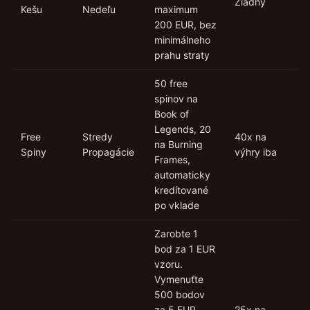
Žiadny
Kešu
Nedeľu
maximum
200 EUR, bez
minimálneho
prahu straty
50 free
spinov na
Book of
Legends, 20
Free
Stredy
40x na
na Burning
Spiny
Propagácie
výhry iba
Frames,
automaticky
kredítované
po vklade
Zarobte 1
bod za 1 EUR
vzoru.
Vymenuťte
500 bodov
za 5 EUR
25x na