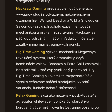
v segmente volatility.
Hacksaw Gaming
predstavuje novú generáciu
vývojárov štúdií s odvážnym, nekonvenčným
dizajnom hier. Wanted Dead or a Wild a Showdown
Saloon dokazujú ich ochotu experimentovať s
mechanikou a prvkami rozprávania. Hacksaw sa
páči dobrodružným hráčom hľadajúcim čerstvé
zážitky mimo mainstreamových ponúk.
Big Time Gaming
vytvoril mechaniku Megaways,
revolučný systém, ktorý dramaticky zvýšil
kombinácie valcov. Bonanza a Extra Chilli zostávajú
bestsellermi, ktoré ovplyvnili celý priemysel. Hry
Big Time Gaming sú okamžite rozpoznateľné a
vysoko ceňované hráčmi hľadajúcimi vysokú
variancią, funkcie bohaté skúsenosti.
Relax Gaming
slúži ako nezávislý poskytovateľ a
agregátor white-label, ponúkajúci starostlivo
kúrovaný výber prémiovej treťostrannej obsahu po