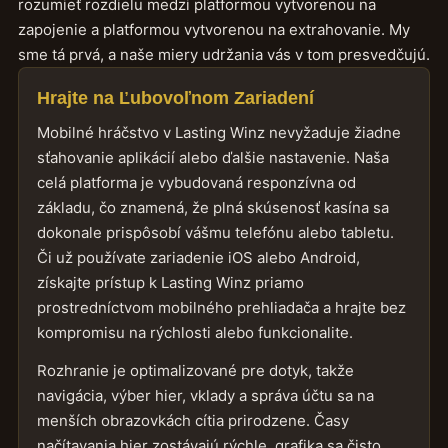
rozumieť rozdielu medzi platformou vytvorenou na
zapojenie a platformou vytvorenou na extrahovanie. My
sme tá prvá, a naše miery udržania vás v tom presvedčujú.
Hrajte na Ľubovoľnom Zariadení
Mobilné hráčstvo v Lasting Winz nevyžaduje žiadne
sťahovanie aplikácií alebo ďalšie nastavenie. Naša
celá platforma je vybudovaná responzívna od
základu, čo znamená, že plná skúsenosť kasína sa
dokonale prispôsobí vášmu telefónu alebo tabletu.
Či už používate zariadenie iOS alebo Android,
získajte prístup k Lasting Winz priamo
prostredníctvom mobilného prehliadača a hrajte bez
kompromisu na rýchlosti alebo funkcionalite.
Rozhranie je optimalizované pre dotyk, takže
navigácia, výber hier, vklady a správa účtu sa na
menších obrazovkách cítia prirodzene. Časy
načítavania hier zostávajú rýchle, grafika sa čisto