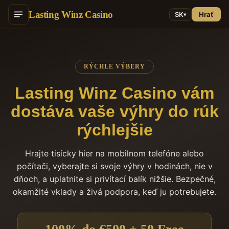
Lasting Winz Casino
SK
Hrať
▾
RÝCHLE VÝBERY
Lasting Winz Casino vám
dostáva vaše výhry do rúk
rýchlejšie
Hrajte tisícky hier na mobilnom telefóne alebo
počítači, vyberajte si svoje výhry v hodinách, nie v
dňoch, a uplatnite si privítací balík nižšie. Bezpečné,
okamžité vklady a živá podpora, keď ju potrebujete.