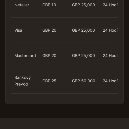
Neteller
GBP 10
GBP 25,000
24 Hodín
Visa
GBP 20
GBP 25,000
24 Hodín
Mastercard
GBP 20
GBP 25,000
24 Hodín
Bankový
GBP 25
GBP 50,000
24 Hodín
Prevod