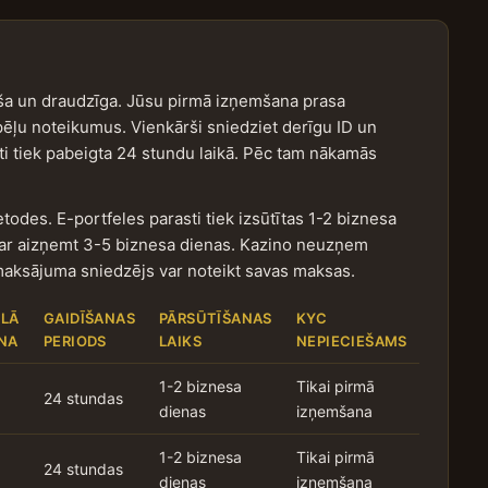
ša un draudzīga. Jūsu pirmā izņemšana prasa
tspēļu noteikumus. Vienkārši sniedziet derīgu ID un
ti tiek pabeigta 24 stundu laikā. Pēc tam nākamās
etodes. E-portfeles parasti tiek izsūtītas 1-2 biznesa
 var aizņemt 3-5 biznesa dienas. Kazino neuzņem
 maksājuma sniedzējs var noteikt savas maksas.
LĀ
GAIDĪŠANAS
PĀRSŪTĪŠANAS
KYC
NA
PERIODS
LAIKS
NEPIECIEŠAMS
1-2 biznesa
Tikai pirmā
24 stundas
dienas
izņemšana
1-2 biznesa
Tikai pirmā
24 stundas
dienas
izņemšana