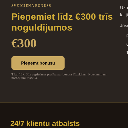
SVEICIENA BONUSS
Uzb
Pieņemiet līdz €300 trīs
lai 
noguldījumos
Jūs
€300
Pieņemt bonusu
Tikai 18+. 35x atgriešanas prasība par bonusa līdzekļiem. Noteikumi un
nosacījumi ir spēkā.
24/7 klientu atbalsts