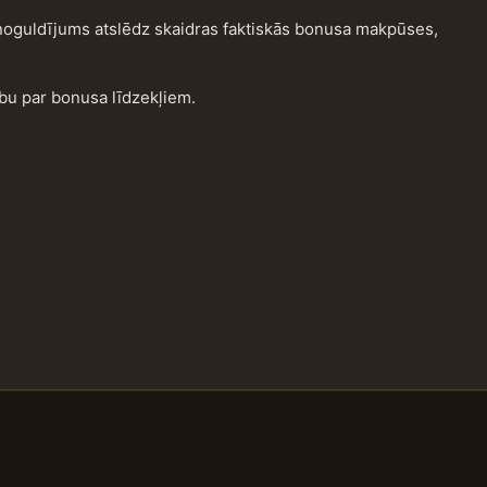
 noguldījums atslēdz skaidras faktiskās bonusa makpūses,
ību par bonusa līdzekļiem.